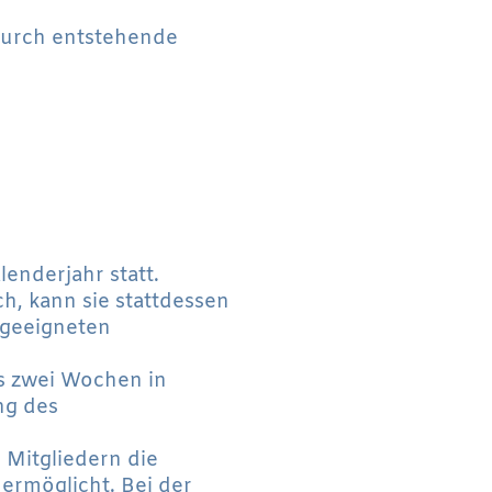
adurch entstehende
enderjahr statt.
ch, kann sie stattdessen
 geeigneten
s zwei Wochen in
ng des
 Mitgliedern die
rmöglicht. Bei der