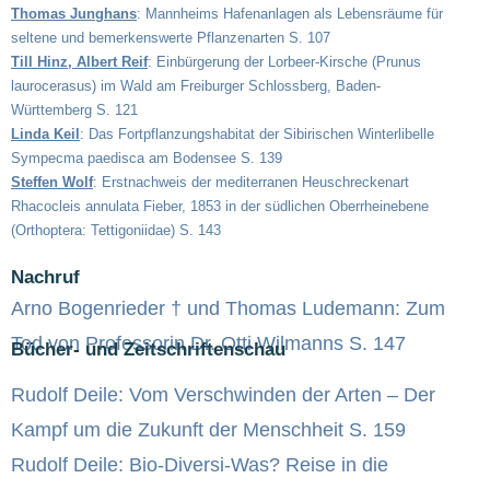
Thomas Junghans
: Mannheims Hafenanlagen als Lebensräume für
seltene und bemerkenswerte Pflanzenarten S. 107
Till Hinz, Albert Reif
: Einbürgerung der Lorbeer-Kirsche (Prunus
laurocerasus) im Wald am Freiburger Schlossberg, Baden-
Württemberg S. 121
Linda Keil
: Das Fortpflanzungshabitat der Sibirischen Winterlibelle
Sympecma paedisca am Bodensee S. 139
Steffen Wolf
: Erstnachweis der mediterranen Heuschreckenart
Rhacocleis annulata Fieber, 1853 in der südlichen Oberrheinebene
(Orthoptera: Tettigoniidae) S. 143
Nachruf
Arno Bogenrieder † und Thomas Ludemann: Zum
Tod von Professorin Dr. Otti Wilmanns S. 147
Bücher- und Zeitschriftenschau
Rudolf Deile: Vom Verschwinden der Arten – Der
Kampf um die Zukunft der Menschheit S. 159
Rudolf Deile: Bio-Diversi-Was? Reise in die