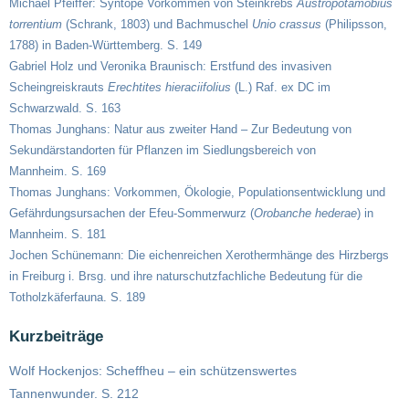
Michael Pfeiffer: Syntope Vorkommen von Steinkrebs
Austropotamobius
torrentium
(Schrank, 1803) und Bachmuschel
Unio crassus
(Philipsson,
1788) in Baden-Württemberg. S. 149
Gabriel Holz und Veronika Braunisch: Erstfund des invasiven
Scheingreiskrauts
Erechtites hieraciifolius
(L.) Raf. ex DC im
Schwarzwald. S. 163
Thomas Junghans: Natur aus zweiter Hand – Zur Bedeutung von
Sekundärstandorten für Pflanzen im Siedlungsbereich von
Mannheim. S. 169
Thomas Junghans: Vorkommen, Ökologie, Populationsentwicklung und
Gefährdungsursachen der Efeu-Sommerwurz (
Orobanche hederae
) in
Mannheim. S. 181
Jochen Schünemann: Die eichenreichen Xerothermhänge des Hirzbergs
in Freiburg i. Brsg. und ihre naturschutzfachliche Bedeutung für die
Totholzkäferfauna. S. 189
Kurzbeiträge
Wolf Hockenjos: Scheffheu – ein schützenswertes
Tannenwunder. S. 212