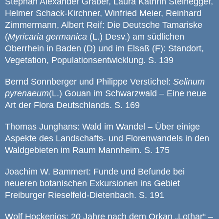
Stephan Alexander Gräber, Laura Kathrin Steinegger,
Helmer Schack-Kirchner, Winfried Meier, Reinhard
Zimmermann, Albert Reif: Die Deutsche Tamariske
(
Myricaria germanica
(L.) Desv.) am südlichen
Oberrhein in Baden (D) und im Elsaß (F): Standort,
Vegetation, Populationsentwicklung. S. 139
Bernd Sonnberger und Philippe Verstichel:
Selinum
pyrenaeum
(L.) Gouan im Schwarzwald – Eine neue
Art der Flora Deutschlands. S. 169
Thomas Junghans: Wald im Wandel – Über einige
Aspekte des Landschafts- und Florenwandels in den
Waldgebieten im Raum Mannheim. S. 175
Joachim W. Bammert: Funde und Befunde bei
neueren botanischen Exkursionen ins Gebiet
Freiburger Rieselfeld-Dietenbach. S. 191
Wolf Hockenjos: 20 Jahre nach dem Orkan „Lothar“ –