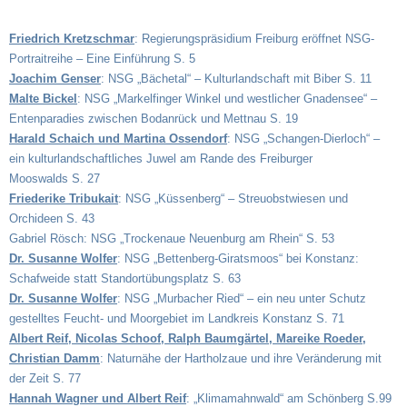
Friedrich Kretzschmar
: Regierungspräsidium Freiburg eröffnet NSG-
Portraitreihe – Eine Einführung S. 5
Joachim Genser
: NSG „Bächetal“ – Kulturlandschaft mit Biber S. 11
Malte Bickel
: NSG „Markelfinger Winkel und westlicher Gnadensee“ –
Entenparadies zwischen Bodanrück und Mettnau S. 19
Harald Schaich und Martina Ossendorf
: NSG „Schangen-Dierloch“ –
ein kulturlandschaftliches Juwel am Rande des Freiburger
Mooswalds S. 27
Friederike Tribukait
: NSG „Küssenberg“ – Streuobstwiesen und
Orchideen S. 43
Gabriel Rösch: NSG „Trockenaue Neuenburg am Rhein“ S. 53
Dr. Susanne Wolfer
: NSG „Bettenberg-Giratsmoos“ bei Konstanz:
Schafweide statt Standortübungsplatz S. 63
Dr. Susanne Wolfer
: NSG „Murbacher Ried“ – ein neu unter Schutz
gestelltes Feucht- und Moorgebiet im Landkreis Konstanz S. 71
Albert Reif, Nicolas Schoof, Ralph Baumgärtel, Mareike Roeder,
Christian Damm
: Naturnähe der Hartholzaue und ihre Veränderung mit
der Zeit S. 77
Hannah Wagner und Albert Reif
: „Klimamahnwald“ am Schönberg S.99