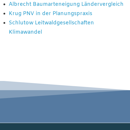
Albrecht Baumarteneigung Ländervergleich
Krug PNV in der Planungspraxis
Schlutow Leitwaldgesellschaften
Klimawandel